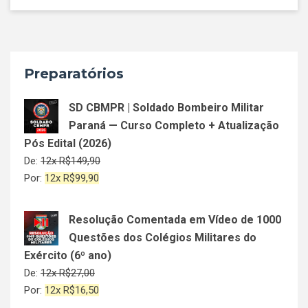
Preparatórios
SD CBMPR | Soldado Bombeiro Militar
Paraná — Curso Completo + Atualização
Pós Edital (2026)
De:
12x
R$
149,90
Por:
12x
R$
99,90
Resolução Comentada em Vídeo de 1000
Questões dos Colégios Militares do
Exército (6º ano)
De:
12x
R$
27,00
Por:
12x
R$
16,50