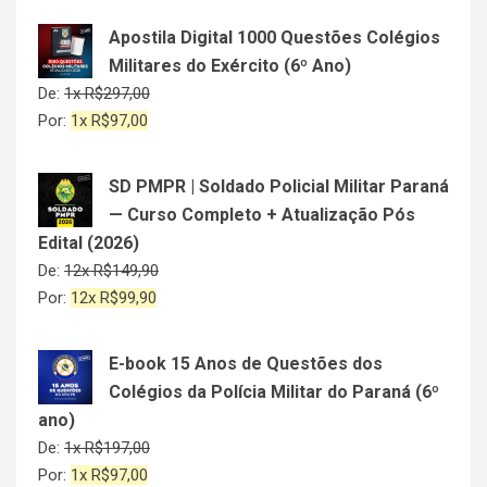
Apostila Digital 1000 Questões Colégios
Militares do Exército (6º Ano)
De:
1x
R$
297,00
Por:
1x
R$
97,00
SD PMPR | Soldado Policial Militar Paraná
— Curso Completo + Atualização Pós
Edital (2026)
De:
12x
R$
149,90
Por:
12x
R$
99,90
E-book 15 Anos de Questões dos
Colégios da Polícia Militar do Paraná (6º
ano)
De:
1x
R$
197,00
Por:
1x
R$
97,00