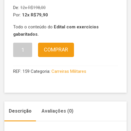
De:
12x
R$
198,00
Por:
12x
R$
79,90
Todo o conteúdo do
Edital com exercícios
gabaritados.
Preparatório
COMPRAR
para
a
Escola
REF:
159
Categoria:
Carreiras Militares
Preparatória
de
Cadetes
do
Exército
Descrição
Avaliações (0)
(EsPCEx)
quantidade