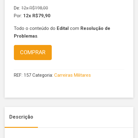
De:
12x
R$
198,00
Por:
12x
R$
79,90
Todo o conteúdo do
Edital
com
Resolução de
Problemas
.
Preparatório
COMPRAR
para
a
Escola
REF:
157
Categoria:
Carreiras Militares
de
Especialistas
de
Aeronáutica
(EEAr)
Descrição
quantidade