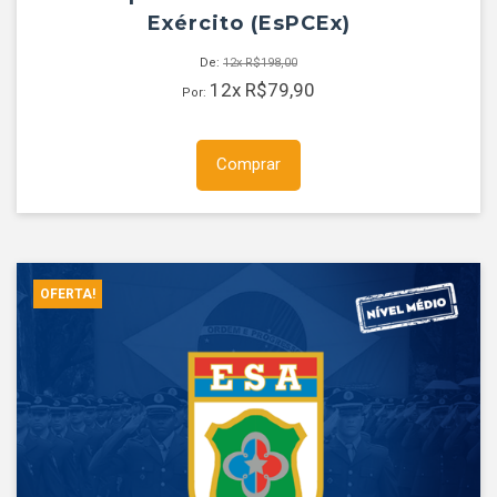
Exército (EsPCEx)
De:
12x
R$
198,00
12x
R$
79,90
Por:
Comprar
OFERTA!