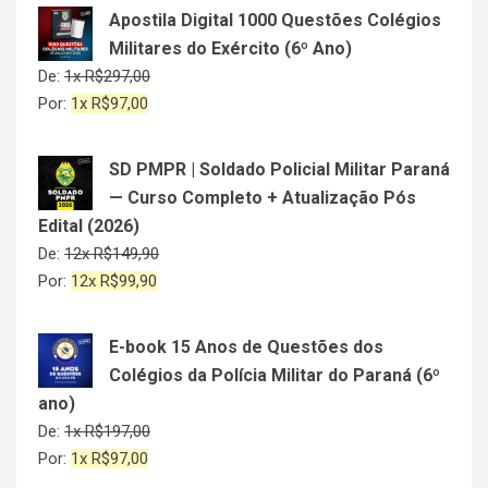
Apostila Digital 1000 Questões Colégios
Militares do Exército (6º Ano)
De:
1x
R$
297,00
Por:
1x
R$
97,00
SD PMPR | Soldado Policial Militar Paraná
— Curso Completo + Atualização Pós
Edital (2026)
De:
12x
R$
149,90
Por:
12x
R$
99,90
E-book 15 Anos de Questões dos
Colégios da Polícia Militar do Paraná (6º
ano)
De:
1x
R$
197,00
Por:
1x
R$
97,00