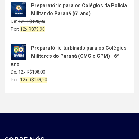
Preparatório para os Colégios da Polícia
Militar do Paraná (6° ano)
De:
12x
R$
198,00
Por:
12x
R$
79,90
Preparatório turbinado para os Colégios
Militares do Paraná (CMC e CPM) - 6º
ano
De:
12x
R$
198,00
Por:
12x
R$
149,90