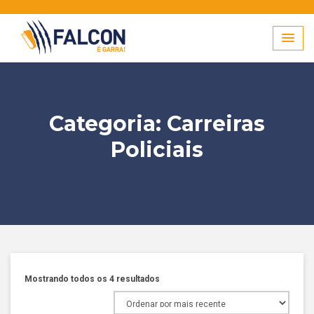
Skip
to
content
Categoria:
Carreiras
Policiais
Classificado
Mostrando todos os 4 resultados
por