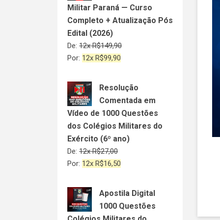
Militar Paraná — Curso
Completo + Atualização Pós
Edital (2026)
De:
12x
R$
149,90
Por:
12x
R$
99,90
Resolução
Comentada em
Vídeo de 1000 Questões
dos Colégios Militares do
Exército (6º ano)
De:
12x
R$
27,00
Por:
12x
R$
16,50
Apostila Digital
1000 Questões
Colégios Militares do