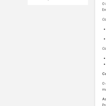
O 
En
Co
Co
Co
O 
ma
As
Pr