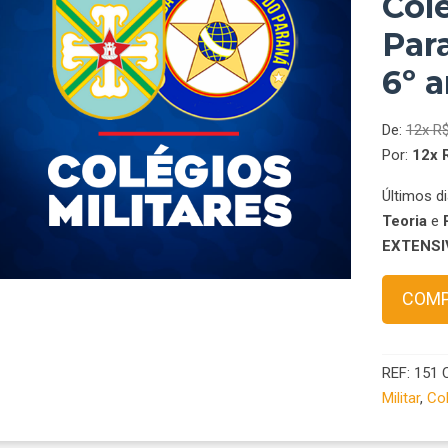
Colé
Par
6º 
De:
12x
R
Por:
12x
Últimos d
Teoria
e
EXTENS
Preparató
COM
turbinado
para
os
REF:
151
Colégios
Militar
,
Col
Militares
do