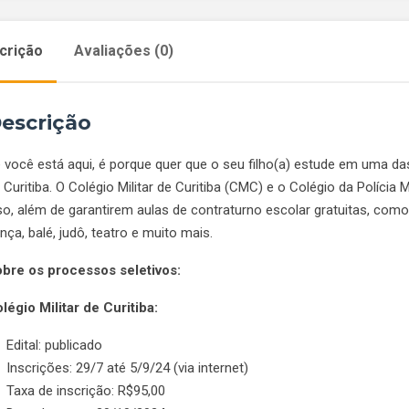
Paraná
(CMC
crição
Avaliações (0)
e
CPM)
-
escrição
6º
ano
 você está aqui, é porque quer que o seu filho(a) estude em uma das
quantidad
 Curitiba. O Colégio Militar de Curitiba (CMC) e o Colégio da Polícia
so, além de garantirem aulas de contraturno escolar gratuitas, como
nça, balé, judô, teatro e muito mais.
bre os processos seletivos:
légio Militar de Curitiba:
Edital: publicado
Inscrições: 29/7 até 5/9/24 (via internet)
Taxa de inscrição: R$95,00