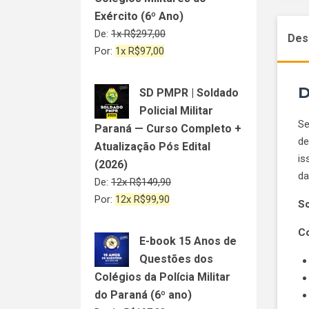
Exército (6º Ano)
De:
1x
R$
297,00
Des
Por:
1x
R$
97,00
D
SD PMPR | Soldado
Policial Militar
Se
Paraná — Curso Completo +
de
Atualização Pós Edital
is
(2026)
da
De:
12x
R$
149,90
Por:
12x
R$
99,90
So
Co
E-book 15 Anos de
Questões dos
Colégios da Polícia Militar
do Paraná (6º ano)