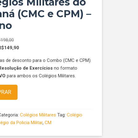
gios Militares do
aná (CMC e CPM) –
ano
$
198,00
R$
149,90
ias de desconto para o Combo (CMC e CPM).
Resolução
de Exercícios
no formato
IVO
para ambos os Colégios Militares.
rio
PRAR
Categoria:
Colégios Militares
Tag:
Colégio
égio da Policia Militar
,
CM