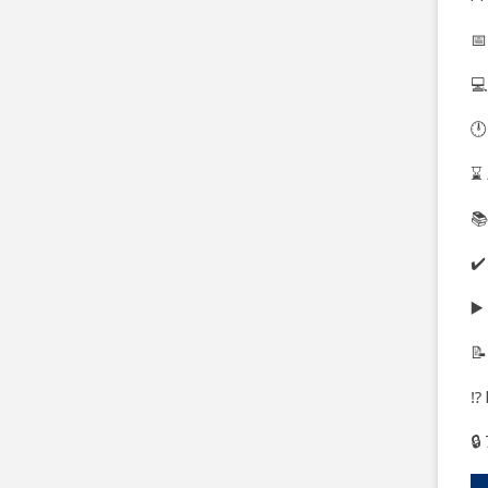
📅
💻
🕛
⌛ 
📚
✔️
▶️
📝
⁉️
🔒