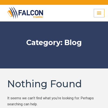
Skip
to
content
Category:
Blog
Nothing Found
It seems we can’t find what you’re looking for. Perhaps
searching can help.